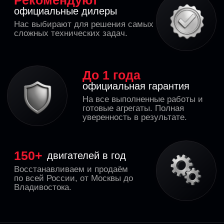
Купить готовый
Ремонт вашего
двигатель
двигателя
←
→
с отправкой по всей России
Купить готовый двигатель
от
340
т.р.
Более 40 восстановленных
двигателей в наличии. Установим за
3 дня в нашем сервисе или
отправим в любую точку России.
Подобрать двигатель