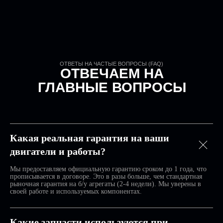
Россия, Москва, ул. Лобачевского, 114
Без выходных: 09:00 - 19:00, без
перерыва на обед
ИП Мариновский К.Б.
ИНН 772836547530
Разделы
Преимущества
Услуги
Процесс работы
Отзывы
Какая реальная гарантия на ваши
Наш сервис
двигатели и работы?
FAQ
Контакты
Мы предоставляем официальную гарантию сроком до 1 года, что
прописывается в договоре. Это в разы больше, чем стандартная
рыночная гарантия на б/у агрегаты (2-4 недели). Мы уверены в
своей работе и используемых компонентах.
Правило сервис - профессиональный
ремонт и продажа двигателей Porsche
Политика конфиденциальности
Какие запчасти используются при