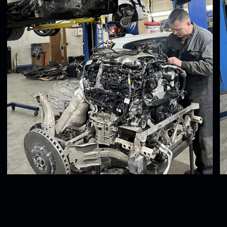
Контакты
Телефон:
+7(925) 025-24-70
Email:
ipmarinovskiy@mail.ru
Написать в
WhatsApp
Наш адрес