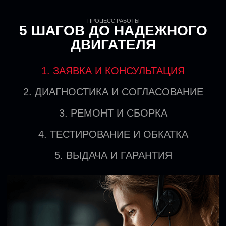
Мое 3х месячное путешествие по сервисам Москвы в
Porsche Macan GTS сделал
поисках проблемы и замены всего чего можно наконец
ошибся! Считаю это лучше
то закончилось, парни решили проблему в течении двух
данной услуге под ключ на 
дней за очень адекватный прайс!
измученного бедолагу заби
Все очень чисто, аккуратно без лишних приговоров что
полностью восстановленны
нам нужно поменять пол машины и так далее.
собранный агрегат) Во-пер
Предоставляют полный фото видео отчет сразу во
ребята предлагают несколь
время работы, адекватные цены на запчасти, все
Возможность выбора счит
работы согласовываются, автомобиль во время
хочешь кованые поршни под
ремонта бережно обматывают пленкой( мелочь а
автомобиль для гражданск
очень приятно )
подойдут и цена будет бюд
Огромное спасибо вам! В особенности Михаилу и
параметрам, сам выбираеш
Александру 👍
двигателя диагностируютс
Всем очень рекомендую 👍
прилегающие элементы, со
их подтянуть/заменить, чт
снимать ДВС. В общем оче
ребят, радовали во время 
взаимодействия) Когда заб
счастлив услышать насколь
двигатель - эффект нового
дела, процессом и резуль
доволен. Могу смело реком