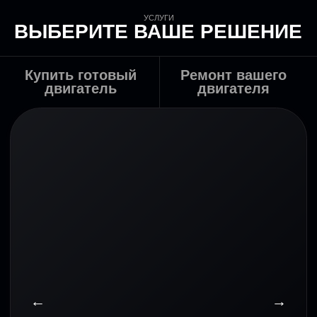
←
→
в нашем техцентре в Москве
Средний срок ремонта
от
3-5
рабочих дней
Проведем полную диагностику и ремонт
вашего двигателя до заводских
стандартов. Вы получаете прозрачную
смету и официальную гарантию до 1
года на все работы.
Рассчитать стоимость