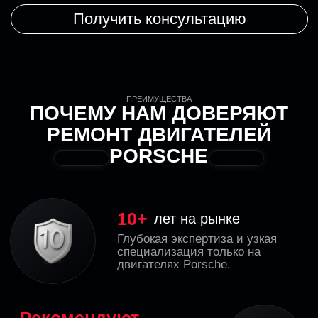
двигателях Porsche.
Рекомендуют
официальные дилеры
Нас выбирают для решения самых
сложных технических задач.
До 1 года
официальная гарантия
На все выполненные работы и
готовые агрегаты. Полная
уверенность в результате.
150+
двигателей в год
Восстанавливаем и продаём
по всей России, от Москвы до
Владивостока.
УСЛУГИ
ВЫБЕРИТЕ ВАШЕ РЕШЕНИЕ